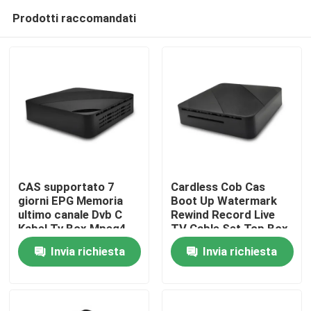
Prodotti raccomandati
CAS supportato 7
Cardless Cob Cas
giorni EPG Memoria
Boot Up Watermark
ultimo canale Dvb C
Rewind Record Live
Casa
Kabel Tv Box Mpeg4
TV Cable Set Top Box
Hd
Invia richiesta
Invia richiesta
Prodotti
Mostra VR