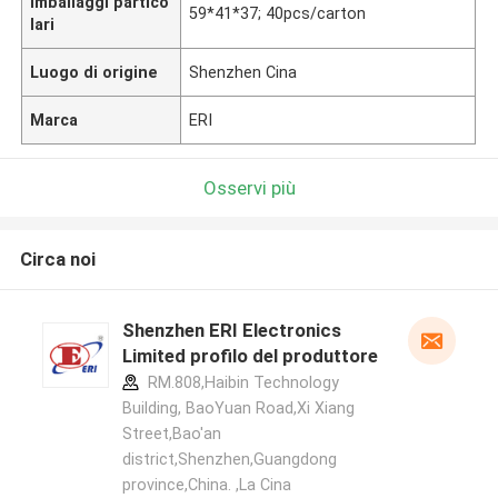
Imballaggi partico
59*41*37; 40pcs/carton
lari
Luogo di origine
Shenzhen Cina
Marca
ERI
Osservi più
Circa noi
Shenzhen ERI Electronics
Limited profilo del produttore
RM.808,Haibin Technology
Building, BaoYuan Road,Xi Xiang
Street,Bao'an
district,Shenzhen,Guangdong
province,China. ,La Cina