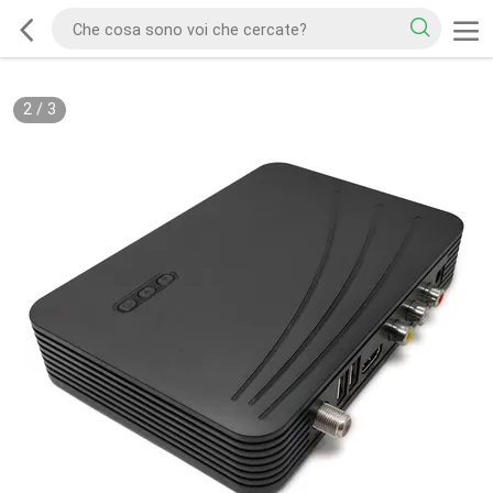
2
/
3