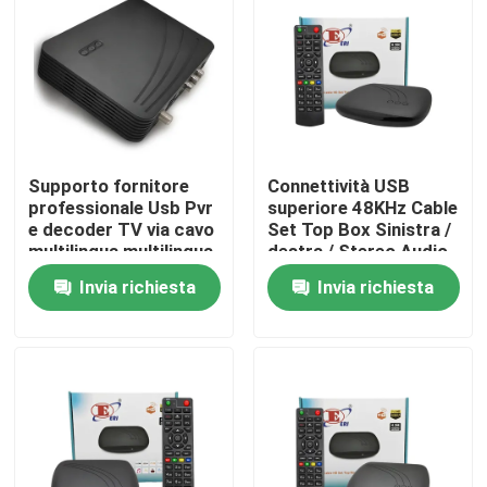
Chi siamo
Fatory Tour
Supporto fornitore
Connettività USB
Controllo di qualità
professionale Usb Pvr
superiore 48KHz Cable
e decoder TV via cavo
Set Top Box Sinistra /
multilingua multilingua
destra / Stereo Audio
Contattaci
Mode
Invia richiesta
Invia richiesta
Richiedere un preventivo
Scatola superiore di set televisivo
Decoder di DVBC