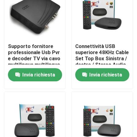
Chi siamo
Fatory Tour
Supporto fornitore
Connettività USB
professionale Usb Pvr
superiore 48KHz Cable
Controllo di qualità
e decoder TV via cavo
Set Top Box Sinistra /
multilingua multilingua
destra / Stereo Audio
Mode
Invia richiesta
Invia richiesta
Contattaci
Richiedere un preventivo
Scatola superiore di set televisivo
Decoder di DVBC