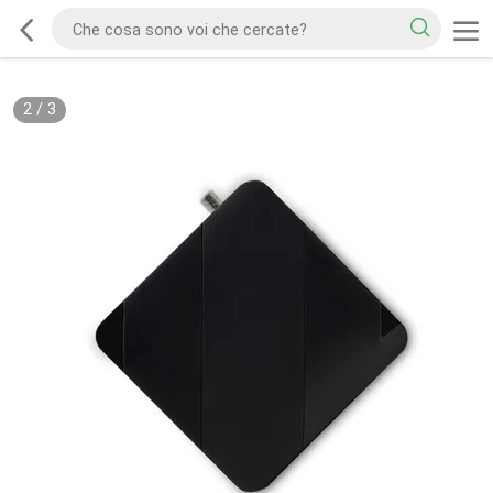
2
/
3