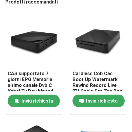
Prodotti raccomandati
CAS supportato 7
Cardless Cob Cas
giorni EPG Memoria
Boot Up Watermark
ultimo canale Dvb C
Rewind Record Live
Kabel Tv Box Mpeg4
TV Cable Set Top Box
Casa
Hd
Invia richiesta
Invia richiesta
Prodotti
Mostra VR