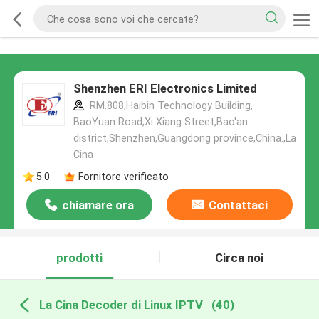
Shenzhen ERI Electronics Limited
RM.808,Haibin Technology Building,
BaoYuan Road,Xi Xiang Street,Bao'an
district,Shenzhen,Guangdong province,China.,La
Cina
5.0
Fornitore verificato
chiamare ora
Contattaci
prodotti
Circa noi
La Cina Decoder di Linux IPTV
(40)