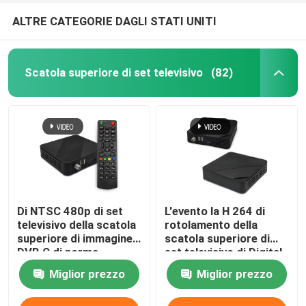
ALTRE CATEGORIE DAGLI STATI UNITI
Scatola superiore di set televisivo
(82)
Di NTSC 480p di set
L'evento la H 264 di
televisivo della scatola
rotolamento della
superiore di immagine
scatola superiore di
DVB C di norma
set televisivo di Digital
decoder radiofonico di
NTSC 1080i decodifica
Miglior prezzo
Miglior prezzo
Dexing completamente