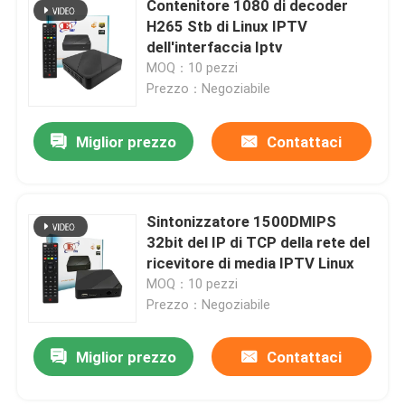
Contenitore 1080 di decoder
H265 Stb di Linux IPTV
Contenitore di T2 TV di DVB
dell'interfaccia Iptv
MOQ：10 pezzi
Prezzo：Negoziabile
Giocatore di IPTV M3U
Miglior prezzo
Contattaci
Decoder di Linux IPTV
Ricevitore via cavo DVB-C
Sintonizzatore 1500DMIPS
32bit del IP di TCP della rete del
ricevitore di media IPTV Linux
MOQ：10 pezzi
Prezzo：Negoziabile
Miglior prezzo
Contattaci