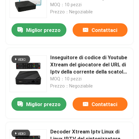
scorre dispositivo
MOQ：10 pezzi
Prezzo：Negoziabile
Chi siamo
Miglior prezzo
Contattaci
Fatory Tour
Controllo di qualità
Inseguitore di codice di Youtube
Xtream del giocatore del URL di
Iptv della corrente della scatola
Contattaci
del UDP HLS Linux Iptv
MOQ：10 pezzi
Prezzo：Negoziabile
Richiedere un preventivo
Miglior prezzo
Contattaci
Scatola superiore di set televisivo
Decoder Xtream Iptv Linux di
Decoder di DVBC
Linux IPTV del sintonizzatore