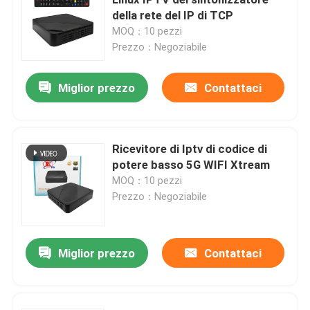
della rete del IP di TCP
MOQ：10 pezzi
Scatola superiore di set di cavi
Prezzo：Negoziabile
Decoder Mpeg4
Miglior prezzo
Contattaci
Ricevitore DVB T2 H265
Ricevitore di Iptv di codice di
potere basso 5G WIFI Xtream
Scatola di Linux IPTV
MOQ：10 pezzi
Prezzo：Negoziabile
Ricevitore DVB-C
Miglior prezzo
Contattaci
Decoder HD HEVC
Decoder DVB C