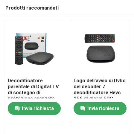
Prodotti raccomandati
Decodificatore
Logo dell'avvio di Dvbc
parentale di Digital TV
del decoder 7
di sostegno di
decodificatore Hevc
Casa
protezione avanzata
256 di giorni EPG
della serratura di
Invia richiesta
Invia richiesta
risoluzione HD
Prodotti
Mostra VR