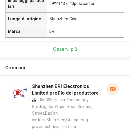
Imballaggi partico
59*41*37; 40pcs/carton
lari
Luogo di origine
Shenzhen Cina
Marca
ERI
Osservi più
Circa noi
Shenzhen ERI Electronics
Limited profilo del produttore
RM.808,Haibin Technology
Building, BaoYuan Road,Xi Xiang
Street,Bao'an
district,Shenzhen,Guangdong
province,China. ,La Cina