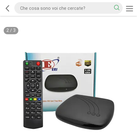
2
/
3