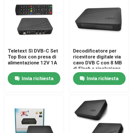
Chi siamo
Fatory Tour
Teletext Sì DVB-C Set
Decodificatore per
Controllo di qualità
Top Box con presa di
ricevitore digitale via
alimentazione 12V 1A
cavo DVB C con 8 MB
di Flash e risoluzione
Contattaci
video 576i
Invia richiesta
Invia richiesta
Richiedere un preventivo
Scatola superiore di set televisivo
Decoder di DVBC