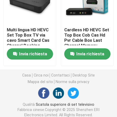
Scatola superiore di set di cavi
Multi lingua HD HEVC
Cardless HD HEVC Set
Decoder Mpeg4
Set Top Box TV via
Top Box Cob Cas Hd
cavo Smart Card Cas
Pvr Cable Box Last
Channel Booking
Channel Memory
Ricevitore DVB T2 H265
Invia richiesta
Invia richiesta
Scatola di Linux IPTV
Casa
Circa noi
Contattaci
Desktop Site
Ricevitore DVB-C
Mappa del sito
Norme sulla privacy
Decoder HD HEVC
Qualità
Scatola superiore di set televisivo
Fabbrica cinese.Copyright © 2025 Shenzhen ERI
Decoder DVB C
Electronics Limited. All Rights Reserved.