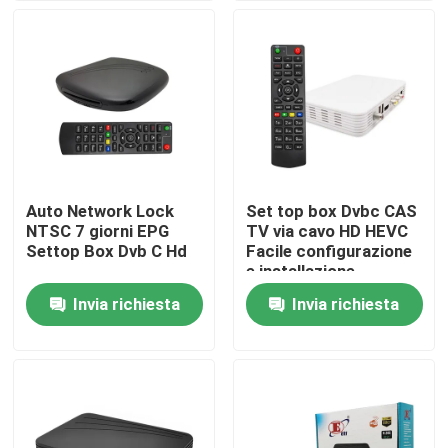
Chi siamo
Fatory Tour
Controllo di qualità
Auto Network Lock
Set top box Dvbc CAS
NTSC 7 giorni EPG
TV via cavo HD HEVC
Contattaci
Settop Box Dvb C Hd
Facile configurazione
e installazione
Invia richiesta
Invia richiesta
Richiedere un preventivo
Scatola superiore di set televisivo
Decoder di DVBC