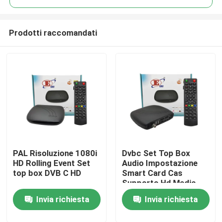
Prodotti raccomandati
PAL Risoluzione 1080i
Dvbc Set Top Box
Casa
HD Rolling Event Set
Audio Impostazione
top box DVB C HD
Smart Card Cas
Supporto Hd Media
Prodotti
Box
Invia richiesta
Invia richiesta
Mostra VR