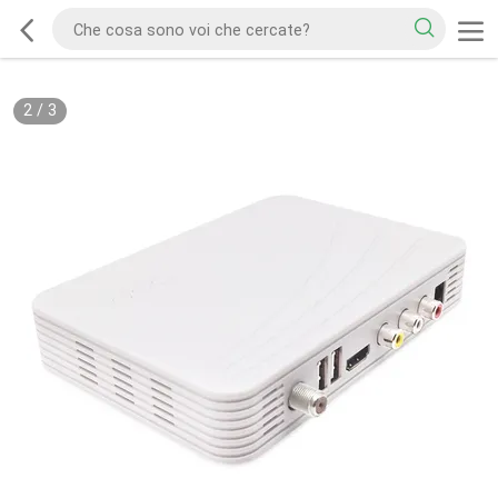
2
/
3