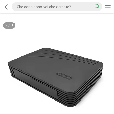
2
/
3