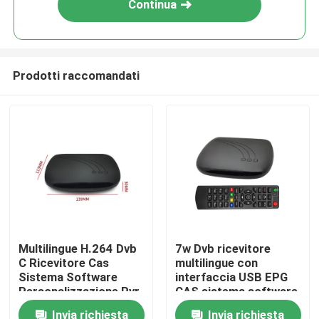
Continua
Prodotti raccomandati
Casa
Multilingue H.264 Dvb
7w Dvb ricevitore
C Ricevitore Cas
multilingue con
Prodotti
Sistema Software
interfaccia USB EPG
Personalizzazione Pvr
CAS sistema software
Osd
personalizzazione
Invia richiesta
Invia richiesta
Mostra VR