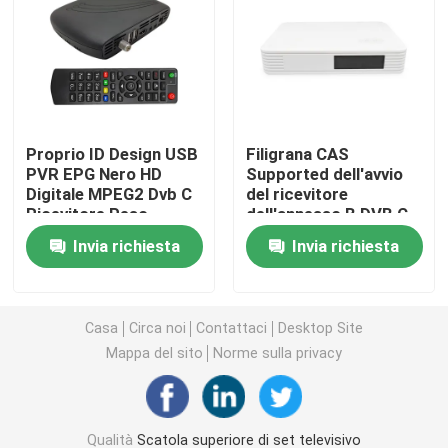
Scatola superiore di set di cavi
Decoder Mpeg4
Proprio ID Design USB
Filigrana CAS
PVR EPG Nero HD
Supported dell'avvio
Ricevitore DVB T2 H265
Digitale MPEG2 Dvb C
del ricevitore
Ricevitore Peso
dell'annesso B DVB C
leggero
di NTSC 1080p
Scatola di Linux IPTV
Invia richiesta
Invia richiesta
Ricevitore DVB-C
Casa
Circa noi
Contattaci
Desktop Site
Mappa del sito
Norme sulla privacy
Decoder HD HEVC
Decoder DVB C
Qualità
Scatola superiore di set televisivo