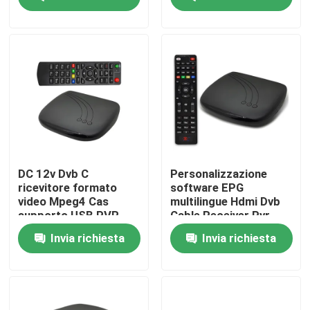
Chi siamo
Fatory Tour
Controllo di qualità
Contattaci
DC 12v Dvb C
Personalizzazione
ricevitore formato
software EPG
video Mpeg4 Cas
multilingue Hdmi Dvb
Richiedere un preventivo
supporto USB PVR
Cable Receiver Pvr
Time Shift
Time Shift
Invia richiesta
Invia richiesta
Scatola superiore di set televisivo
Decoder di DVBC