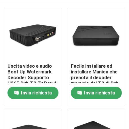
Uscita video e audio
Facile installare ed
Boot Up Watermark
installare Manica che
Decoder Supporto
prenota il decoder
H265 Dvb T2 Tv Box 4
manuale del T2 di Dvb
3/16 9 Aspect Ratio
di ricerca
Casa
Invia richiesta
Invia richiesta
Prodotti
Mostra VR