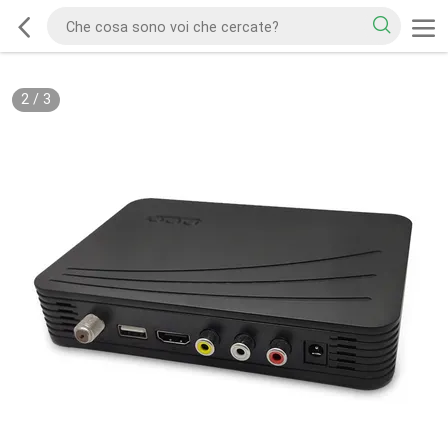
2
/
3