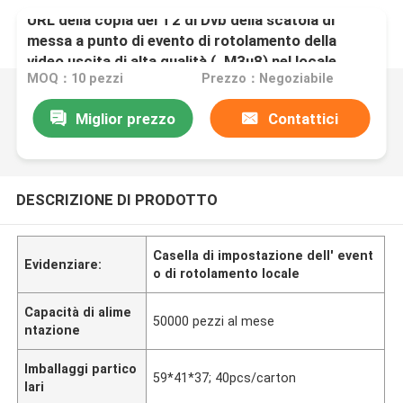
URL della copia del T2 di Dvb della scatola di
messa a punto di evento di rotolamento della
video uscita di alta qualità (. M3u8) nel locale
MOQ：10 pezzi
Prezzo：Negoziabile
Miglior prezzo
Contattici
DESCRIZIONE DI PRODOTTO
Casella di impostazione dell' event
Evidenziare:
o di rotolamento locale
Capacità di alime
50000 pezzi al mese
ntazione
Imballaggi partico
59*41*37; 40pcs/carton
lari