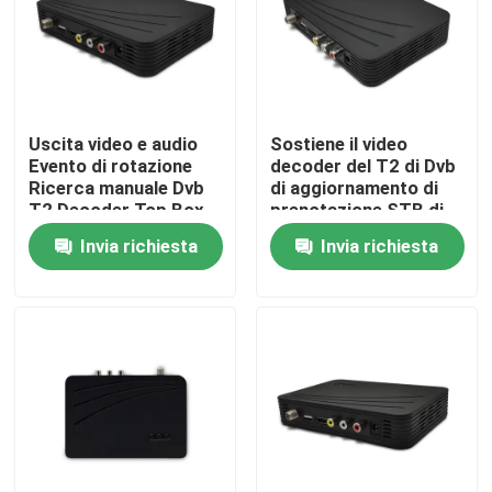
Chi siamo
Fatory Tour
Uscita video e audio
Sostiene il video
Evento di rotazione
decoder del T2 di Dvb
Ricerca manuale Dvb
di aggiornamento di
Controllo di qualità
T2 Decoder Top Box
prenotazione STB di
Manica dell'alta
Invia richiesta
Invia richiesta
definizione
Contattaci
Richiedere un preventivo
Scatola superiore di set televisivo
Decoder di DVBC