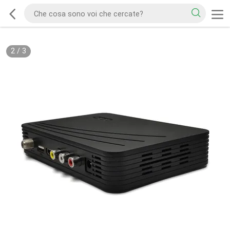
2
/
3