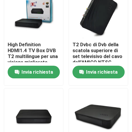
Chi siamo
Fatory Tour
High Definition
T2 Dvbc di Dvb della
HDMI1.4 TV Box DVB
scatola superiore di
Controllo di qualità
T2 multilingue per una
set televisivo del cavo
visione migliorata
dell'AMICO NTSC
Digital del
Invia richiesta
Invia richiesta
Contattaci
temporizzatore dei
controlli paterni
Richiedere un preventivo
Scatola superiore di set televisivo
Decoder di DVBC