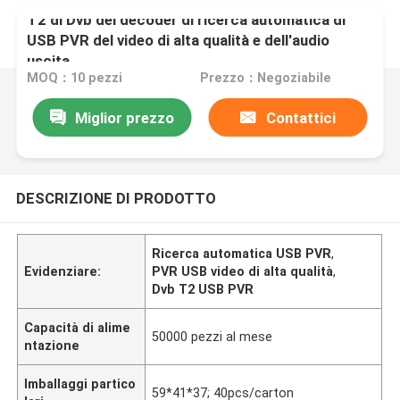
T2 di Dvb del decoder di ricerca automatica di
USB PVR del video di alta qualità e dell'audio
uscita
MOQ：10 pezzi
Prezzo：Negoziabile
Miglior prezzo
Contattici
DESCRIZIONE DI PRODOTTO
Ricerca automatica USB PVR
,
Evidenziare:
PVR USB video di alta qualità
,
Dvb T2 USB PVR
Capacità di alime
50000 pezzi al mese
ntazione
Imballaggi partico
59*41*37; 40pcs/carton