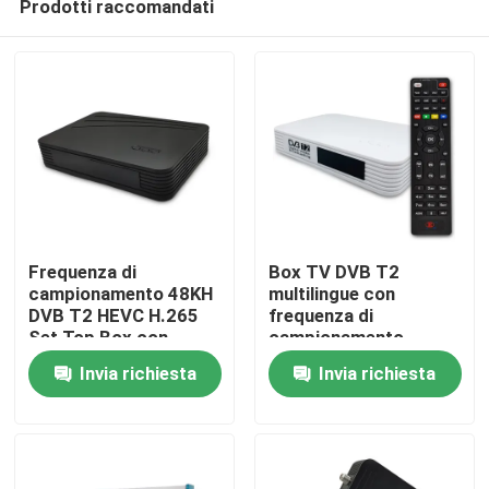
Prodotti raccomandati
Frequenza di
Box TV DVB T2
campionamento 48KH
multilingue con
DVB T2 HEVC H.265
frequenza di
Set Top Box con
campionamento
Casa
connettività USB
32KHz 44,1KHz 48KHz
Invia richiesta
Invia richiesta
Prodotti
Mostra VR